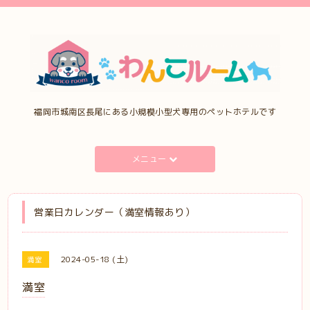
福岡市城南区長尾にある小規模小型犬専用のペットホテルです
メニュー
営業日カレンダー（満室情報あり）
2024-05-18 (土)
満室
満室