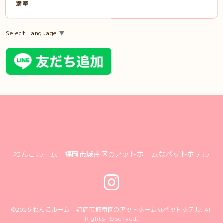
満室
Select Language
▼
わんこルーム 福岡市城南区のアットホームなペットホテル
©2026
わんこルーム 福岡市城南区のアットホームなペットホテル
. All
Rights Reserved.